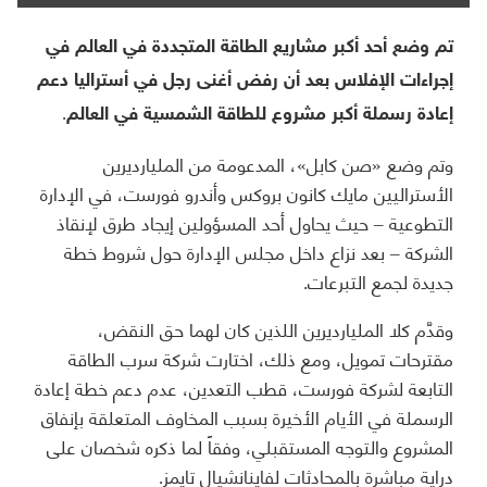
تم وضع أحد أكبر مشاريع الطاقة المتجددة في العالم في
إجراءات الإفلاس بعد أن رفض أغنى رجل في أستراليا دعم
إعادة رسملة أكبر مشروع للطاقة الشمسية في العالم.
وتم وضع «صن كابل»، المدعومة من المليارديرين
الأستراليين مايك كانون بروكس وأندرو فورست، في الإدارة
التطوعية – حيث يحاول أحد المسؤولين إيجاد طرق لإنقاذ
الشركة – بعد نزاع داخل مجلس الإدارة حول شروط خطة
جديدة لجمع التبرعات.
وقدَّم كلا المليارديرين اللذين كان لهما حق النقض،
مقترحات تمويل، ومع ذلك، اختارت شركة سرب الطاقة
التابعة لشركة فورست، قطب التعدين، عدم دعم خطة إعادة
الرسملة في الأيام الأخيرة بسبب المخاوف المتعلقة بإنفاق
المشروع والتوجه المستقبلي، وفقاً لما ذكره شخصان على
دراية مباشرة بالمحادثات لفاينانشيال تايمز.