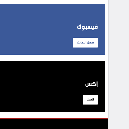
فيسبوك
سجل إعجابك
إكس
تابعنا