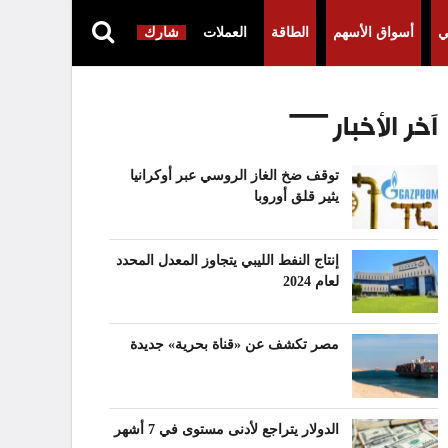
ي
أسواق الأسهم
الطاقة
العملات
شارك
آخر الأخبار
توقف ضخ الغاز الروسي عبر أوكرانيا
يثير قلق أوروبا
إنتاج النفط الليبي يتجاوز المعدل المحدد
لعام 2024
مصر تكشف عن «قناة بحرية» جديدة
الدولار يتراجع لأدنى مستوى في 7 أشهر