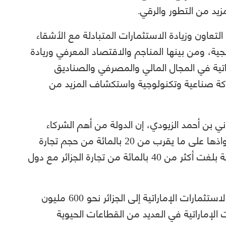
يد من التطور والرقي.
 التعاون وزيادة الاستثمارات المتبادلة مع الأشقاء
ية، ومن بينها المناجم والاقتصاد المعرفي وريادة
راتية في المجال المالي والمصرفي والصناديق
كة صناعية وتكنولوجية واستكشاف المزيد من
اني بن أحمد الزيودي، إن الدولة من أهم الشركاء
التجاريين للجزائر عربيا خلال عام 2021، باستحواذها على ما يقرب من 20 بالمائة من حجم تجارة
الجزائر مع الدول العربية، والأولى خليجيا بنسبة بلغت أكثر من 40 بالمائة من تجارة الجزائر مع دول
وعلى صعيد الاستثمار، بلغ إجمالي تدفقات الاستثمارات الإماراتية إلى الجزائر نحو 600 مليون
ستثمر الشركات الإماراتية في العديد من القطاعات الحيوية