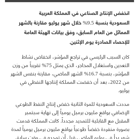
انخفض الإنتاج الصناعي في المملكة العربية
السعودية بنسبة 9.5% خلال شهر يوليو مقارنة بالشهر
المماثل من العام السابق، وفق بيانات الهيئة العامة
للإحصاء الصادرة يوم الإثنين.
كان السبب الرئيسي في تراجع المؤشر، انخفاض نشاط
التعدين واستغلال المحاجر، الذي يمثل 75% تقريباً من وزن
المؤشر، بنسبة 16.7% الشهر الماضي، مقارنة بنفس الشهر
من 2022، بعد أن خفضت المملكة إنتاجها النفطي في
يوليو.
مددت السعودية للمرة الثانية خفض إنتاج النفط الطوعي
الإضافي بواقع مليون برميل يومياً إلى نهاية سبتمبر
المقبل مع القابلية للتمديد مجدداً. كانت المملكة قدمت
بصورة منفردة خفضاً طوعياً بواقع مليون برميل يومياً لمدة
شهر بدأ في يوليو الماضي قبل أن تمدده في وقت سابق