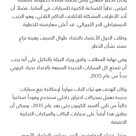
لبرلين، نظراً للصناعة الكبيرة للسيارات في ألمانيا، فضلاً أن
أحد الأطراف المشكلة للائتلاف الحاكم الثلاثي، وهو الحزب
الديمقراطي الحر الليبرالي، قد أعلن معارضته للخطوة.
وظلت الدول الأعضاء بالاتحاد طوال الصيف رهينة نزاع
ممتد بشأن الحظر.
وفي نهاية المطاف، وافق وزراء البيئة بالتكتل على أنه يجب
أن تتمتع كل السيارات الجديدة المبيعة بالاتحاد بحياد كربوني
بدءاً من عام 2035.
وكان الهدف هو ترك الباب موارباً لإمكانية بيع سيارات
جديدة تعمل بمحركات احتراق داخلي تستخدم وقوداً صناعياً
خالياً من ثاني أكسيد الكربون حتى بعد عام 2035، ويمكن أن
يطبق هذا أيضاً على سيارات الركاب والمركبات التجارية
الخفيفة.
ودخل حينئذ المفاوضون الذين يمثلون البرلمان الأوروبي