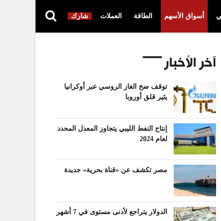
ي
أسواق الأسهم
الطاقة
العملات
شارك
آخر الأخبار
توقف ضخ الغاز الروسي عبر أوكرانيا
يثير قلق أوروبا
إنتاج النفط الليبي يتجاوز المعدل المحدد
لعام 2024
مصر تكشف عن «قناة بحرية» جديدة
الدولار يتراجع لأدنى مستوى في 7 أشهر