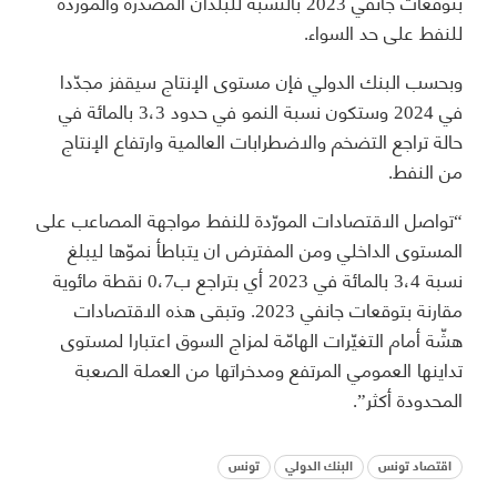
بتوقعات جانفي 2023 بالنسبة للبلدان المصدرة والموردة
للنفط على حد السواء.
وبحسب البنك الدولي فإن مستوى الإنتاج سيقفز مجدّدا
في 2024 وستكون نسبة النمو في حدود 3،3 بالمائة في
حالة تراجع التضخم والاضطرابات العالمية وارتفاع الإنتاج
من النفط.
“تواصل الاقتصادات المورّدة للنفط مواجهة المصاعب على
المستوى الداخلي ومن المفترض ان يتباطأ نموّها ليبلغ
نسبة 3،4 بالمائة في 2023 أي بتراجع ب0،7 نقطة مائوية
مقارنة بتوقعات جانفي 2023. وتبقى هذه الاقتصادات
هشّة أمام التغيّرات الهامّة لمزاج السوق اعتبارا لمستوى
تداينها العمومي المرتفع ومدخراتها من العملة الصعبة
المحدودة أكثر”.
اقتصاد تونس
البنك الدولي
تونس