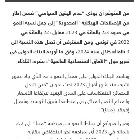
من المتوقّع أن يؤدّي “عدم اليقين السياسي” ضمن إطار
من الإصلاحات الهيكلية “المحدودة” إلى جعل نسبة النمو
في حدود 2،3 بالمائة في 2023 مقابل 2،5 بالمائة في
2022 في تونس. ومن المفترض أن تصل هذه النسبة إلى
3 بالمائة خلال سنة 2024، وفق ما أورده البنك الدولي في
تقرير حول “الآفاق الاقتصادية العالمية”، نشره، الثلاثاء.
وحافظ البنك الدولي على معدل النمو ذاته، الذّي جاء بتقرير
نشره، منذ شهر أفريل 2023 تحت عنوان “حين تتبدل
المصائر: الانعكاسات على المدى البعيد لارتفاعا الأسعار
وانعدام الأمن الغذائي في منطقة الشرق الأوسط وشمال
إفريقيا (مينا)”.
ومن المتوقّع أن يتباطأ النمو في منطقة “مينا” إلى 2،2
بالمائة في 2023 أي بمراجعة نحو الانخفاض مقارنة