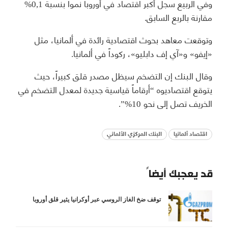
وفي الربيع سجل أكبر اقتصاد في أوروبا نمواً بنسبة 0,1%
مقارنة بالربع السابق.
وتوقعت معاهد بحوث اقتصادية رائدة في ألمانيا، مثل
«إيفو» و«آي إف دابليو»، ركوداً في ألمانيا.
وقال البنك إن التضخم سيظل مصدر قلق كبيراً، حيث
يتوقع اقتصاديوه “أرقاماً قياسية جديدة لمعدل التضخم في
الخريف تصل إلى نحو 10%”.
اقتصاد ألمانيا
البنك المركزي الألماني
قد يعجبك أيضاً
توقف ضخ الغاز الروسي عبر أوكرانيا يثير قلق أوروبا