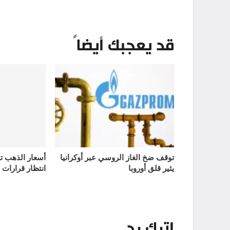
قد يعجبك أيضاً
توقف ضخ الغاز الروسي عبر أوكرانيا
يثير قلق أوروبا
انتظار قرارات 
اترك رد