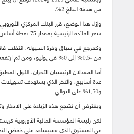
من هدفه البالغ 2%.
وإزاء هذا الوضع، قرر البنك المركزي الأورو
سعر الفائدة الرئيسية بمقدار 75 نقطة أساس، لأول مرة منذ تأسيسه قبل عقدين.
وكمرجع في سياق وفرة السيولة، انتقلت فائدة
من -0,5% إلى 0% في يوليو، ومن ثم ارتفعت الآن إلى 0,75%.
أما المعدلان الرئيسيان الآخران، الأول المط
و1,50% على التوالي.
ويفترض أن تشجع هذه الزيادة على الادخار و
لكن رئيسة المؤسسة المالية الأوروبية كريستي
عن المستوى الذي «سيساعد على خفض التضخم 