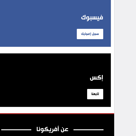
فيسبوك
سجل إعجابك
إكس
تابعنا
عن أفريكونا