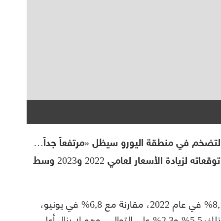
التضخم في منطقة اليورو سيظل «مرتفعاً جداً…
لفترة طويلة»، بعد أن رفع -بشكل ملحوظ- توقعاته لزيادة الأسعار لعامي 2022 و2023 وسط
وتوقعت المؤسسة المالية أن يبلغ التضخم 8,1% في عام 2022، مقارنة مع 6,8% في يونيو،
وبالنسبة لعامي 2023 و2024، توقع أن يبلغ ذلك 5,5% و2,3% على التوالي، وهو لا يزال أعلى