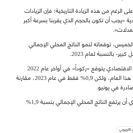
الرغم من هذه الزيادة التاريخية؛ فإن الزيادات
ية «يجب أن تكون بالحجم الذي يقربنا بسرعة أكبر
عدلات».
الخميس، توقعاته لنمو الناتج المحلي الإجمالي
وقالت المؤسسة النقدية في بيان إن النشاط الاقتصادي يتوقع «ركوداً» في أواخر عام 2022
وأوائل عام 2023، مع توقع نمو بنسبة 3,1% هذا العام، ولكن 0,9% فقط في عام 2023، مقارنة
أما بالنسبة لعام 2024، فيتوقع البنك المركزي أن يرتفع الناتج المحلي الإجمالي بنسبة 1,9%
الأوروبي