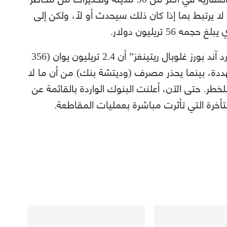
لا يرتبط بما إذا كان ذلك سيحدث أو لاً، ولكن إلى
 تريليون دولار.
في أسوأ السيناريوهات، قدرت وكالة “ستاندرد آند بورز غلوبال ريتينغز” أن 2.4 تريليون يوان (356
ون العقارية مهددة، بينما يحذر مصرف (وديتشة بنك) من أن ما لا
 للخطر. حتى الآن، أعلنت البنوك الواردة بالقائمة عن