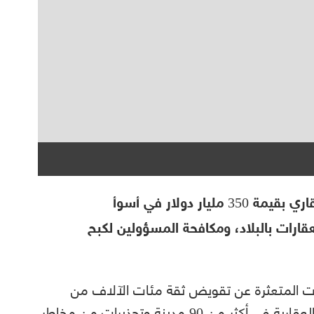
تواجه البنوك الصينية خسائر في الرهن العقاري بقيمة 350 مليار دولار في أسوأ
ارات بالبلاد، ومكافحة المسؤولين لكبح
ات المتعثرة عن تقويض ثقة مئات الآلاف من
مشتري المساكن، مما حفز مقاطعة الرهون العقارية في أكثر من 90 مدينة وتحذيرات من مخاطر