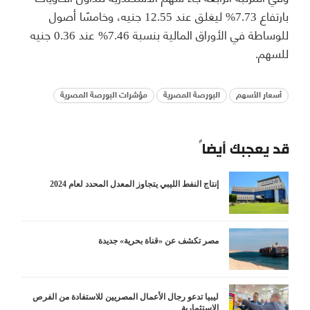
بارتفاع 7.73% ليغلق عند 12.55 جنيه، وخامسًا أصول
للوساطة في الأوراق المالية بنسبة 7.46% عند 0.36 جنيه
للسهم.
أسعار الأسهم
البورصة المصرية
مؤشرات البورصة المصرية
قد يعجبك أيضاً
إنتاج النفط الليبي يتجاوز المعدل المحدد لعام 2024
مصر تكشف عن «قناة بحرية» جديدة
ليبيا تدعو رجال الأعمال المصريين للاستفادة من الفرص
الاستثمارية