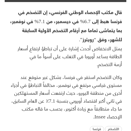
قال مكتب الإحصاء الوطني الفرنسي، إن التضخم في
فرنسا هبط إلى 6.7% في ديسمبر، من 7.1% في نوفمبر،
بما يتماشى تماما مع أرقام التضخم الأولية السابقة
للشهر، وفق “رويترز”.
يمثل الانخفاض أحدث إشارة على أن تباطؤ ارتفاع أسعار
الطاقة يساعد أوروبا في التغلب على أسوأ ما في
أزمة التضخم.
وكان التضخم استقر في فرنسا، بشكل غير متوقع عند
مستوى قياسي مرتفع في نوفمبر، مخالفاً التباطؤ في أجزاء
أخرى من منطقة اليورو، حيث ارتفعت أسعار المستهلكين
في ثاني أكبر اقتصاد أوروبي بنسبة 7.1٪ عن العام السابق،
ما جاء متطابقاً مع زيادة أكتوبر، بحسب ما قاله مكتب
الإحصاء Insee.
التضخم
فرنسا