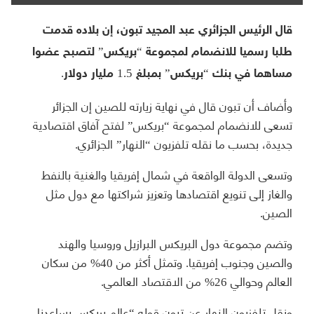
قال الرئيس الجزائري عبد المجيد تبون، إن بلاده قدمت
طلبا رسميا للانضمام لمجموعة “بريكس” لتصبح عضوا
مساهما في بنك “بريكس” بمبلغ 1.5 مليار دولار.
وأضاف أن تبون قال في نهاية زيارته للصين إن الجزائر
تسعى للانضمام لمجموعة “بريكس” لفتح آفاق اقتصادية
جديدة، بحسب ما نقله تلفزيون “النهار” الجزائري.
وتسعى الدولة الواقعة في شمال إفريقيا والغنية بالنفط
والغاز إلى تنويع اقتصادها وتعزيز شراكتها مع دول مثل
الصين.
وتضم مجموعة دول البريكس البرازيل وروسيا والهند
والصين وجنوب إفريقيا. وتمثل أكثر من 40% من سكان
العالم وحوالي 26% من الاقتصاد العالمي.
ونقل تلفزيون النهار عن تبون قوله “عالم بريكس يساعدنا