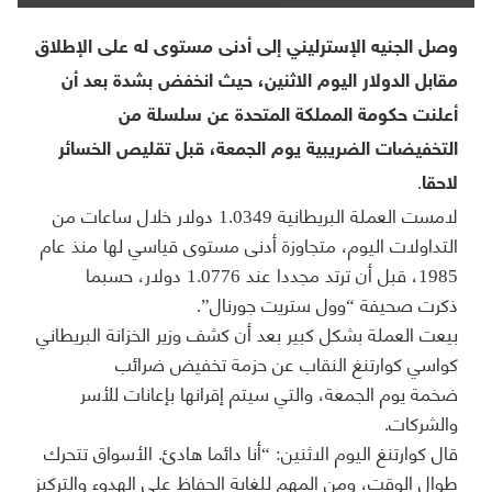
وصل الجنيه الإسترليني إلى أدنى مستوى له على الإطلاق
مقابل الدولار اليوم الاثنين، حيث انخفض بشدة بعد أن
أعلنت حكومة المملكة المتحدة عن سلسلة من
التخفيضات الضريبية يوم الجمعة، قبل تقليص الخسائر
لاحقا.
لامست العملة البريطانية 1.0349 دولار خلال ساعات من
التداولات اليوم، متجاوزة أدنى مستوى قياسي لها منذ عام
1985، قبل أن ترتد مجددا عند 1.0776 دولار، حسبما
ذكرت صحيفة “وول ستريت جورنال”.
بيعت العملة بشكل كبير بعد أن كشف وزير الخزانة البريطاني
كواسي كوارتنغ النقاب عن حزمة تخفيض ضرائب
ضخمة يوم الجمعة، والتي سيتم إقرانها بإعانات للأسر
والشركات.
قال كوارتنغ اليوم الاثنين: “أنا دائما هادئ. الأسواق تتحرك
طوال الوقت، ومن المهم للغاية الحفاظ على الهدوء والتركيز