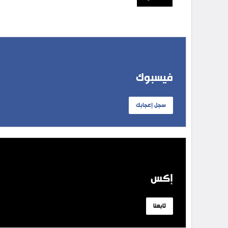
فيسبوك
سجل إعجابك
إكس
تابعنا