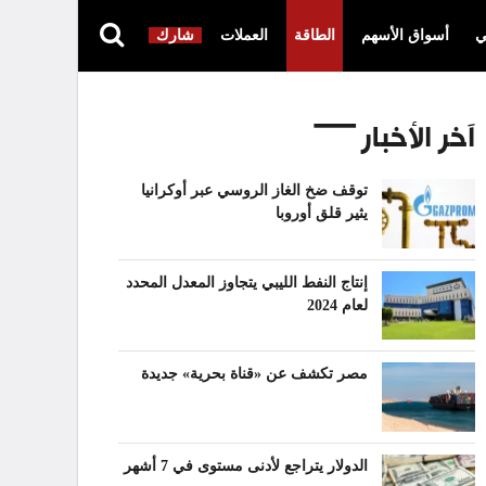
ي
أسواق الأسهم
الطاقة
العملات
شارك
آخر الأخبار
توقف ضخ الغاز الروسي عبر أوكرانيا
يثير قلق أوروبا
إنتاج النفط الليبي يتجاوز المعدل المحدد
لعام 2024
مصر تكشف عن «قناة بحرية» جديدة
الدولار يتراجع لأدنى مستوى في 7 أشهر