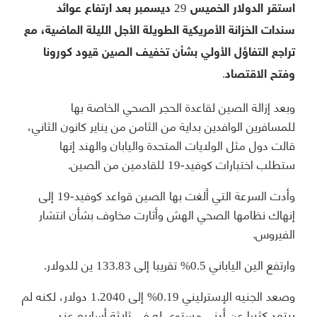
استقر الدولار الخميس 29 ديسمبر بعد ارتفاع عوائد
سندات الخزانة الأمريكية الطويلة الأجل الليلة الماضية، مع
تراجع التفاؤل الأولي بشأن تخفيف الصين قيود كورونا
وفتح الاقتصاد.
وبعد إزالة الصين لقاعدة الحجر الصحي الخاصة بها
للمسافرين الوافدين بداية من الثامن من يناير كانون الثاني،
قالت دول مثل الولايات المتحدة واليابان والهند إنها
ستطلب اختبارات كوفيد-19 للقادمين من الصين.
وأدت السرعة التي ألغت بها الصين قواعد كوفيد-19 إلى
إنهاك نظامها الصحي الهش وأثارت مخاوف بشأن انتشار
الفيروس.
وارتفع الين الياباني 0.5% تقريبا إلى 133.83 ين للدولار.
وصعد الجنيه الإسترليني 0.19% إلى 1.2040 دولار، لكنه لم
يبتعد كثيرا عن أدنى مستوى له في ثلاثة أسابيع عند