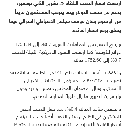
ارتفعت أسعار الذهب الثلاثاء 29 تشرين الثاني نوفمبر،
بدعم من ضعف الدولار بينما يترقب المستثمرون مزيداً
من الوضوح بشأن موقف مجلس الاحتياطي الفدرالي فيما
يتعلق برفع أسعار الفائدة.
وارتفع الذهب في المعاملات الفورية 0.7% إلى 1753.34
دولار للأونصة كما ارتفعت العقود الأمريكية الآجلة للذهب
0.7% إلى 1752.60 دولار.
وانخفضت أسعار السبائك بنحو 1% في الجلسة السابقة بعد
تصريحات متشددة من مسؤولي الاحتياطي الفدرالي
الأميركي، وقال العضوان بالمجلس جيمس بولارد وجون
وليامز إن الطريق ما زال طويلاً لمحاربة التضخم.
وانخفض مؤشر الدولار 0.4%، مما جعل الذهب أرخص
للمشترين في الخارج، ويعتبر الذهب أيضاً حساسا لارتفاع
أسعار الفائدة لأنه يزيد من تكلفة الفرصة البديلة للاحتفاظ