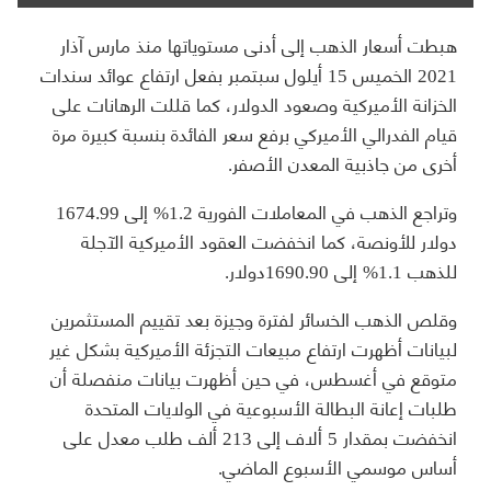
هبطت أسعار الذهب إلى أدنى مستوياتها منذ مارس آذار
2021 الخميس 15 أيلول سبتمبر بفعل ارتفاع عوائد سندات
الخزانة الأميركية وصعود الدولار، كما قللت الرهانات على
قيام الفدرالي الأميركي برفع سعر الفائدة بنسبة كبيرة مرة
أخرى من جاذبية المعدن الأصفر.
وتراجع الذهب في المعاملات الفورية 1.2% إلى 1674.99
دولار للأونصة، كما انخفضت العقود الأميركية الآجلة
للذهب 1.1% إلى 1690.90دولار.
وقلص الذهب الخسائر لفترة وجيزة بعد تقييم المستثمرين
لبيانات أظهرت ارتفاع مبيعات التجزئة الأميركية بشكل غير
متوقع في أغسطس، في حين أظهرت بيانات منفصلة أن
طلبات إعانة البطالة الأسبوعية في الولايات المتحدة
انخفضت بمقدار 5 ألاف إلى 213 ألف طلب معدل على
أساس موسمي الأسبوع الماضي.