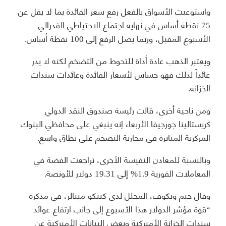
واستوعبت الأسواق بالفعل رفع سعر الفائدة بما لا يقل عن
75 نقطة أساس في نهاية اجتماع الاحتياطي الفدرالي
الأسبوع المقبل، وربما يصل الرفع إلى 100 نقطة أساس.
ويعتبر الذهب عادة أداة للتحوط من التضخم لكنه لا يدر
عائداً لذلك فهو حساس لأسعار الفائدة وعائدات سندات
الخزانة.
ومن ناحية أخرى، قالت رئيسة صندوق النقد الدولي
كريستالينا جورجيفا الأربعاء إنه ينبغي على محافظي البنوك
المركزية المثابرة في محاربة التضخم على نطاق واسع.
وبالنسبة للمعادن النفيسة الأخرى، تراجعت الفضة في
المعاملات الفورية 1.9% إلى 19.31 دولار للأونصة.
وقال جيم ويكوف، المحلل لدى كيتكو ميتالز، في مذكرة
“قوة مؤشر الدولار هذا الأسبوع إلى جانب ارتفاع عوائد
سندات الخزانة الأميركية وبعض البيانات الأميركية عن