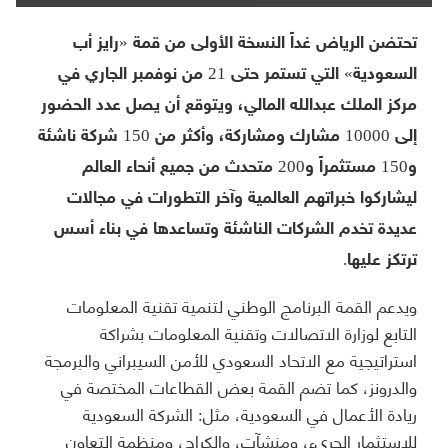
تحتضن الرياض غداً النسخة الأولى من قمة «رايز أب
السعودية» التي تستمر حتى 21 من نوفمبر الجاري في
مركز الملك عبدالله المالي، ويتوقع أن يصل عدد الحضور
إلى 10000 مشارك ومشاركة، وأكثر من 150 شركة ناشئة
و150 مستثمراً و200 متحدث من جميع أنحاء العالم
ليشاركوا خبراتهم العالمية وآخر التطورات في مجالات
عديدة تخدم الشركات الناشئة وتساعدها في بناء أسس
ترتكز عليها.
ويدعم القمة البرنامج الوطني لتنمية تقنية المعلومات
التابع لوزارة الاتصالات وتقنية المعلومات بشراكة
استراتيجية مع الاتحاد السعودي للأمن السيبراني والبرمجة
والدرونز، كما تضم القمة بعض القطاعات المختصة في
ريادة الأعمال في السعودية، مثل: الشركة السعودية
للاستثمار الجريء، ومنشآت، والكراج، ومنظمة التعاون