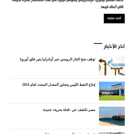
احفظ اسمي والبريد الإلكتروني وموقع الويب في هذا المتصفح للمرة الأولى
التي أعلق فيها.
آخر الأخبار
توقف ضخ الغاز الروسي عبر أوكرانيا يثير قلق أوروبا
إنتاج النفط الليبي يتجاوز المعدل المحدد لعام 2024
مصر تكشف عن «قناة بحرية» جديدة