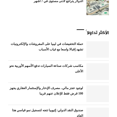
الدولار يتراجع لأدنى مستوى في 7 أشهر
الأكثر تداولاً
حملة التخفيضات في ليبيا على المفروشات والإلكترونيات
تشهد إقبالا واسعا مع غياب الأسباب
مكاسب شركات صناعة السيارات تدفع الأسهم الأوربية نحو
الأعلى
لوجود عجز مالي.. مصرف الإدخار والإستثمار العقاري يجهز
100 قرض فقط للإعلان عنهم قريبا
صندوق النقد الدولي: إثيوبيا تتجه لتسجيل نمو قياسي هذا
العام