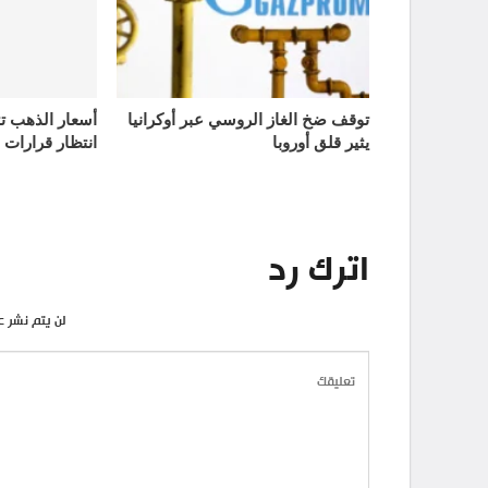
توقف ضخ الغاز الروسي عبر أوكرانيا
يثير قلق أوروبا
انتظار قرارات 
اترك رد
لن يتم نشر ع