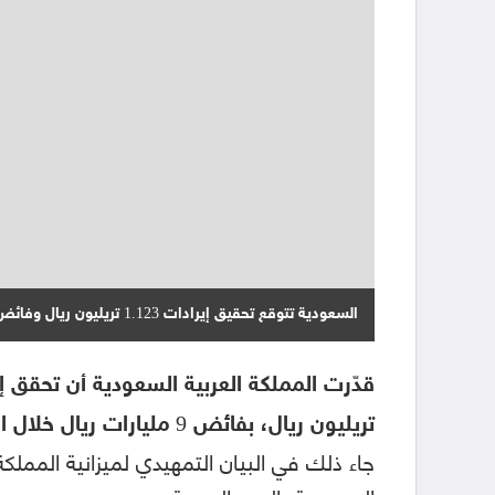
السعودية تتوقع تحقيق إيرادات 1.123 تريليون ريال وفائض 9 مليارات ريال في عام 2023‏
تريليون ‏ريال، بفائض 9 مليارات ريال خلال العام المقبل 2023.‏