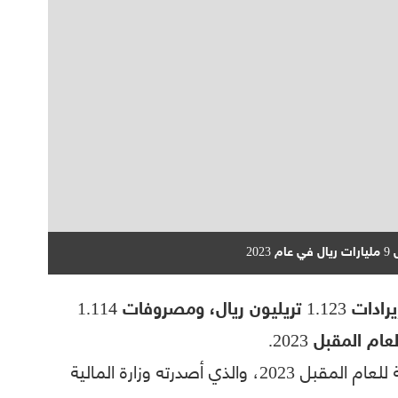
قدّرت المملكة العربية السعودية أن تحقق إيرادات 1.123 تريليون ريال، ومصروفات 1.114
جاء ذلك في البيان التمهيدي لميزانية المملكة للعام المقبل 2023، والذي أصدرته وزارة المالية