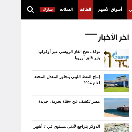
ي
أسواق الأسهم
الطاقة
العملات
شارك
آخر الأخبار
توقف ضخ الغاز الروسي عبر أوكرانيا
يثير قلق أوروبا
إنتاج النفط الليبي يتجاوز المعدل المحدد
لعام 2024
مصر تكشف عن «قناة بحرية» جديدة
الدولار يتراجع لأدنى مستوى في 7 أشهر