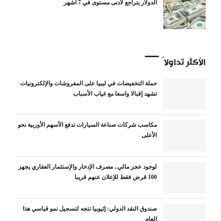
الدولار يتراجع لأدنى مستوى في 7 أشهر
الأكثر تداولاً
حملة التخفيضات في ليبيا على المفروشات والإلكترونيات
تشهد إقبالا واسعا مع غياب الأسباب
مكاسب شركات صناعة السيارات تدفع الأسهم الأوربية نحو
الأعلى
لوجود عجز مالي.. مصرف الإدخار والإستثمار العقاري يجهز
100 قرض فقط للإعلان عنهم قريبا
صندوق النقد الدولي: إثيوبيا تتجه لتسجيل نمو قياسي هذا
العام