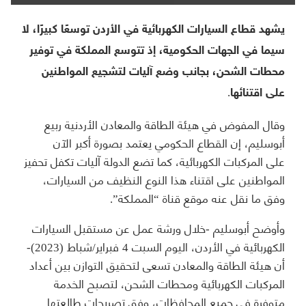
يشهد قطاع السيارات الكهربائية في الأردن توسعًا كبيرًا، لا
سيما في الجهات الحكومية، إذ تتوسع المملكة في توفير
محطات الشحن، بجانب وضع آليات لتشجيع المواطنين
على اقتنائها.
وقال المفوض في هيئة الطاقة والمعادن الأردنية ربيع
أبوسليم، إن القطاع الحكومي يعتمد بصورة أكبر الآن
على المركبات الكهربائية، كما تضع الدولة آليات تكفل تحفيز
المواطنين على اقتناء هذا النوع النظيف من السيارات،
وفق ما نقل عنه موقع قناة “المملكة”.
وأوضح أبوسليم -خلال ورشة عمل عن مستقبل السيارات
الكهربائية في الأردن، اليوم السبت 4 فبراير/شباط (2023)-
أن هيئة الطاقة والمعادن تسعى لتحقيق التوازن بين أعداد
المركبات الكهربائية ومحطات الشحن، لتصبح الخدمة
متوفرة في جميع المحافظات، وفق تصريحات طالعتها