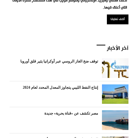
احفظ اسمي والبريد الإلكتروني وموقع الويب في هذا المتصفح للمرة الأولى
التي أعلق فيها.
آخر الأخبار
توقف ضخ الغاز الروسي عبر أوكرانيا يثير قلق أوروبا
إنتاج النفط الليبي يتجاوز المعدل المحدد لعام 2024
مصر تكشف عن «قناة بحرية» جديدة