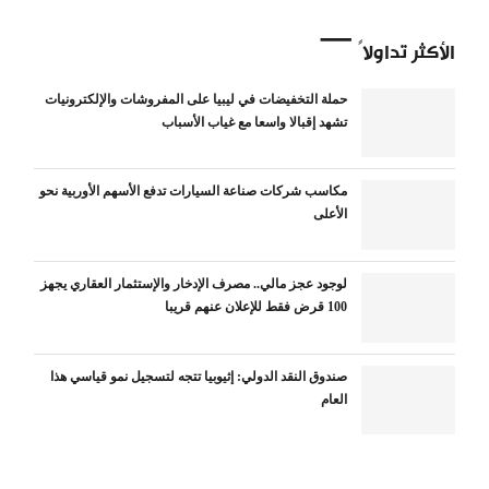
الأكثر تداولاً
حملة التخفيضات في ليبيا على المفروشات والإلكترونيات
تشهد إقبالا واسعا مع غياب الأسباب
مكاسب شركات صناعة السيارات تدفع الأسهم الأوربية نحو
الأعلى
لوجود عجز مالي.. مصرف الإدخار والإستثمار العقاري يجهز
100 قرض فقط للإعلان عنهم قريبا
صندوق النقد الدولي: إثيوبيا تتجه لتسجيل نمو قياسي هذا
العام