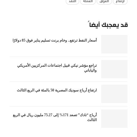
ارتفاع
العراق
العملة
النقد
قد يعجبك أيضاً
أسعار النفط ترتفع.. وخام برنت تسليم يناير فوق 85 دولارًا
تراجع مؤشر نيكي قبيل اجتماعات المركزيين الأمريكي
والياباني
ارتفاع أرباح سوديك المصرية 50 بالمئة في الربع الثالث
أرباح “نادك” تصعد 171% إلى 75.27 مليون ريال في الربع
الثالث