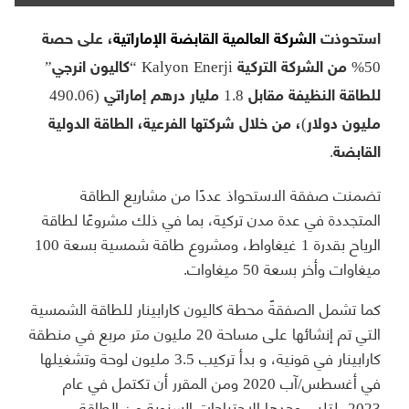
استحوذت
الشركة العالمية القابضة الإماراتية
، على حصة
50% من الشركة التركية Kalyon Enerji “كاليون انرجي”
للطاقة النظيفة مقابل 1.8 مليار درهم إماراتي (490.06
مليون دولار)، من خلال شركتها الفرعية، الطاقة الدولية
القابضة.
تضمنت صفقة الاستحواذ عددًا من مشاريع الطاقة
المتجددة في عدة مدن تركية، بما في ذلك مشروعًا لطاقة
الرياح بقدرة 1 غيغاواط، ومشروع طاقة شمسية بسعة 100
ميغاوات وأخر بسعة 50 ميغاوات.
كما تشمل الصفقةً محطة كاليون كارابينار للطاقة الشمسية
التي تم إنشائها على مساحة 20 مليون متر مربع في منطقة
كارابينار في قونية، و بدأ تركيب 3.5 مليون لوحة وتشغيلها
في أغسطس/آب 2020 ومن المقرر أن تكتمل في عام
2023، لتلبي وحدها الاحتياجات السنوية من الطاقة