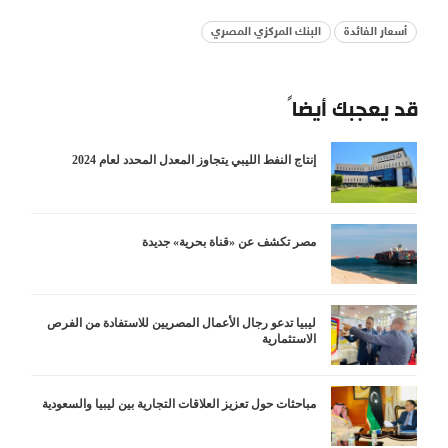
أسعار الفائدة
البنك المركزي المصري
قد يعجبك أيضاً
إنتاج النفط الليبي يتجاوز المعدل المحدد لعام 2024
مصر تكشف عن «قناة بحرية» جديدة
ليبيا تدعو رجال الأعمال المصريين للاستفادة من الفرص
الاستثمارية
مباحثات حول تعزيز العلاقات التجارية بين ليبيا والسعودية