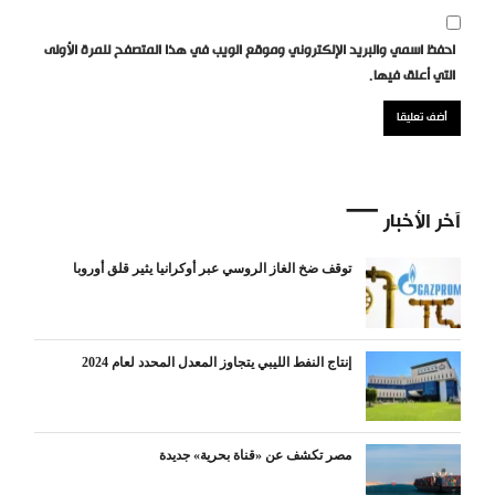
احفظ اسمي والبريد الإلكتروني وموقع الويب في هذا المتصفح للمرة الأولى
التي أعلق فيها.
آخر الأخبار
توقف ضخ الغاز الروسي عبر أوكرانيا يثير قلق أوروبا
إنتاج النفط الليبي يتجاوز المعدل المحدد لعام 2024
مصر تكشف عن «قناة بحرية» جديدة