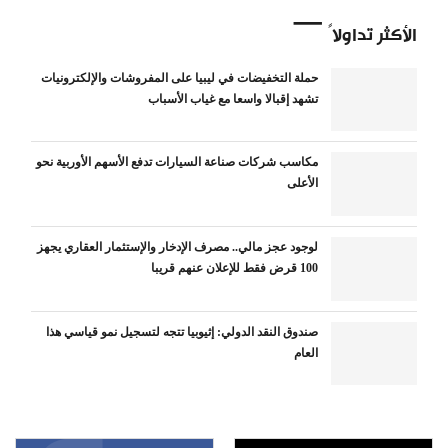
الأكثر تداولاً
حملة التخفيضات في ليبيا على المفروشات والإلكترونيات
تشهد إقبالا واسعا مع غياب الأسباب
مكاسب شركات صناعة السيارات تدفع الأسهم الأوربية نحو
الأعلى
لوجود عجز مالي.. مصرف الإدخار والإستثمار العقاري يجهز
100 قرض فقط للإعلان عنهم قريبا
صندوق النقد الدولي: إثيوبيا تتجه لتسجيل نمو قياسي هذا
العام