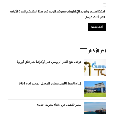
احفظ اسمي والبريد الإلكتروني وموقع الويب في هذا المتصفح للمرة الأولى
التي أعلق فيها.
آخر الأخبار
توقف ضخ الغاز الروسي عبر أوكرانيا يثير قلق أوروبا
إنتاج النفط الليبي يتجاوز المعدل المحدد لعام 2024
مصر تكشف عن «قناة بحرية» جديدة