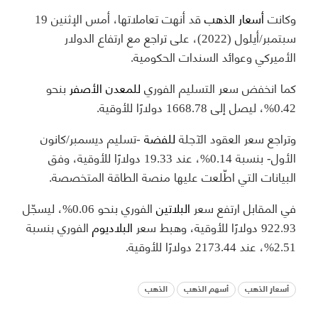
وكانت
أسعار الذهب
قد أنهت تعاملاتها، أمس الإثنين 19
سبتمبر/أيلول (2022)، على تراجع مع ارتفاع الدولار
الأميركي وعوائد السندات الحكومية.
كما انخفض سعر التسليم الفوري
للمعدن الأصفر
بنحو
0.42%، ليصل إلى 1668.78 دولارًا للأوقية.
وتراجع سعر العقود الآجلة
للفضة
-تسليم ديسمبر/كانون
الأول- بنسبة 0.14%، عند 19.33 دولارًا للأوقية، وفق
البيانات التي اطّلعت عليها منصة الطاقة المتخصصة.
في المقابل ارتفع سعر
البلاتين
الفوري بنحو 0.06%، ليسجّل
922.93 دولارًا للأوقية، وهبط سعر
البلاديوم
الفوري بنسبة
2.51%، عند 2173.44 دولارًا للأوقية.
أسعار الذهب
أسهم الذهب
الذهب