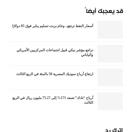
قد يعجبك أيضاً
أسعار النفط ترتفع.. وخام برنت تسليم يناير فوق 85 دولارًا
تراجع مؤشر نيكي قبيل اجتماعات المركزيين الأمريكي
والياباني
ارتفاع أرباح سوديك المصرية 50 بالمئة في الربع الثالث
أرباح “نادك” تصعد 171% إلى 75.27 مليون ريال في الربع
الثالث
اترك رد