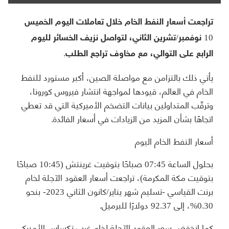
تراجعت أسعار النفط الخام خلال تعاملات اليوم الخميس
10 نوفمبر/تشرين الثاني، لتواصل نزيف الخسائر لليوم
الرابع على التوالي، مع مخاوف تراجع الطلب.
يأتي ذلك بالتزامن مع مواصلة الصين، أكبر مستورد للنفط
الخام في العالم، قيودها لمواجهة انتشار فيروس كورونا،
وترقّب المتداولين بيانات التضخم الأميركية التي قد تعطي
اتجاهًا بشأن المزيد من الزيادات في أسعار الفائدة.
أسعار النفط الخام اليوم
بحلول الساعة 07:45 صباحًا بتوقيت غرينتش (10:45 صباحًا
بتوقيت مكة المكرمة)، تراجعت أسعار العقود الآجلة لخام
برنت القياسي -تسليم شهر يناير/كانون الثاني 2023- بنحو
0.30%، إلى 92.37 دولارًا للبرميل.
كما انخفض سعر العقود الآجلة لخام غرب تكساس الأميركي