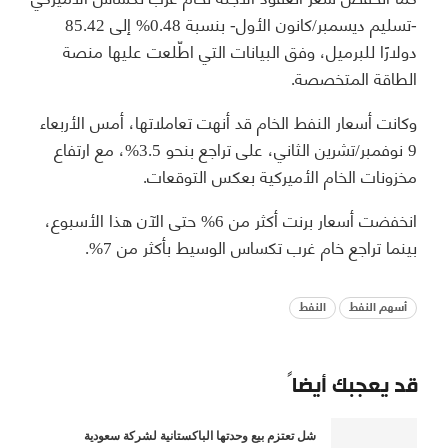
-تسليم ديسمبر/كانون الأول- بنسبة 0.48% إلى 85.42
دولارًا للبرميل، وفق البيانات التي اطّلعت عليها منصة
الطاقة المتخصصة.
وكانت أسعار النفط الخام قد أنهت تعاملاتها، أمس الأربعاء
9 نوفمبر/تشرين الثاني، على تراجع بنحو 3.5%، مع ارتفاع
مخزونات الخام الأميركية بعكس التوقعات.
انخفضت أسعار برنت أكثر من 6% حتى الآن هذا الأسبوع،
بينما تراجع خام غرب تكساس الوسيط بأكثر من 7%.
أسهم النفط
النفط
قد يعجبك أيضاً
شل تعتزم بيع وحدتها الباكستانية لشركة سعودية