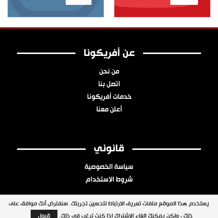
عن أفريكونا
من نحن
اتصل بنا
خدمات أفريكونا
أعلن معنا
قانوني
سياسة الخصوصية
شروط الاستخدام
يستخدم هذا الموقع ملفات تعريف الارتباط لتحسين تجربتك. سنفترض أنك موافق على
ذلك ، ولكن يمكنك إلغاء الاشتراك إذا كنت ترغب في ذلك.
قبول
جميع الحقوق محفوظة © 2026 شبكة أفريكونا