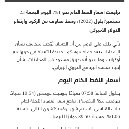
تراجعت أسعار النفط الخام نحو 1%، اليوم الجمعة 23
سبتمبر/أيلول (2022)، وسط مخاوف من الركود وارتفاع
الدولار الأميركي.
يأتي ذلك على الرغم من أن الخسائر تُوّجت بمخاوف بشأن
الإمدادات بعد حملة موسكو الجديدة للتعبئة في حربها مع
أوكرانيا، وما يبدو أنه طريق مسدود في المحادثات بشأن
إحياء صفقة البرنامج النووي الإيراني.
أسعار النفط الخام اليوم
بحلول الساعة 07:58 صباحًا بتوقيت غرينتش (10:54 صباحًا
بتوقيت مكة المكرمة)، تراجع سعر العقود الآجلة لخام
برنت القياسي -تسليم شهر نوفمبر/تشرين الثاني- بنسبة
1.06%، مسجلًا 89.50 دولارًا للبرميل.
وانخفض سعر العقود الآجلة لخام غرب تكساس الوسيط -