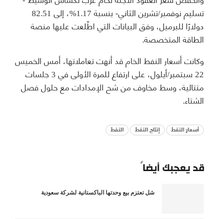
تسليم نوفمبر/تشرين الثاني- بنسبة 1.17%، إلى 82.51
دولارًا للبرميل، وفق البيانات التي اطّلعت عليها منصة
الطاقة المتخصصة.
وكانت أسعار النفط الخام قد أنهت تعاملاتها، أمس الخميس
22 سبتمبر/أيلول، على ارتفاع للمرة الأولى في 3 جلسات
متتالية، وسط مخاوف من شح الإمدادات مع حلول فصل
الشتاء.
أسعار النفط
إنتاج النفط
النفط
قد يعجبك أيضاً
شل تعتزم بيع وحدتها الباكستانية لشركة سعودية