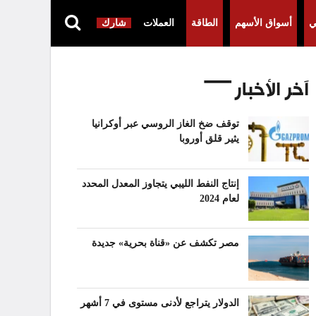
ي
أسواق الأسهم
الطاقة
العملات
شارك
آخر الأخبار
توقف ضخ الغاز الروسي عبر أوكرانيا
يثير قلق أوروبا
إنتاج النفط الليبي يتجاوز المعدل المحدد
لعام 2024
مصر تكشف عن «قناة بحرية» جديدة
الدولار يتراجع لأدنى مستوى في 7 أشهر