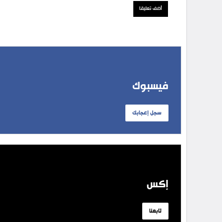
فيسبوك
سجل إعجابك
إكس
تابعنا