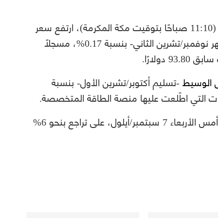
بحلول الساعة 08:10 صباحًا بتوقيت غرينتش (11:10 صباحًا بتوقيت مكة المكرمة)، ارتفع سعر
القياسي -تسليم شهر نوفمبر/تشرين الثاني- بنسبة 0.17%، مسجلًا
 الوسيط
-تسليم أكتوبر/تشرين الأول- بنسبة
قد أنهت تعاملاتها، أمس الأربعاء 7 سبتمبر/أيلول، على تراجع بنحو 6%