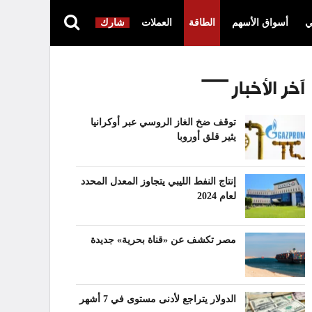
ي
أسواق الأسهم
الطاقة
العملات
شارك
آخر الأخبار
توقف ضخ الغاز الروسي عبر أوكرانيا
يثير قلق أوروبا
إنتاج النفط الليبي يتجاوز المعدل المحدد
لعام 2024
مصر تكشف عن «قناة بحرية» جديدة
الدولار يتراجع لأدنى مستوى في 7 أشهر