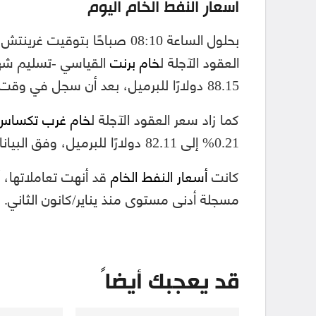
أسعار النفط الخام اليوم
العقود الآجلة ل
خام برنت
88.15 دولارًا للبرميل، بعد أن سجل في وقت سابق 93.80 دولارًا.
كما زاد سعر العقود الآجلة ل
خام غرب تكساس
0.21% إلى 82.11 دولارًا للبرميل، وفق البيانات التي اطّلعت عليها منصة الطاقة المتخصصة.
كانت
أسعار النفط الخام
مسجلة أدنى مستوى منذ يناير/كانون الثاني.
قد يعجبك أيضاً