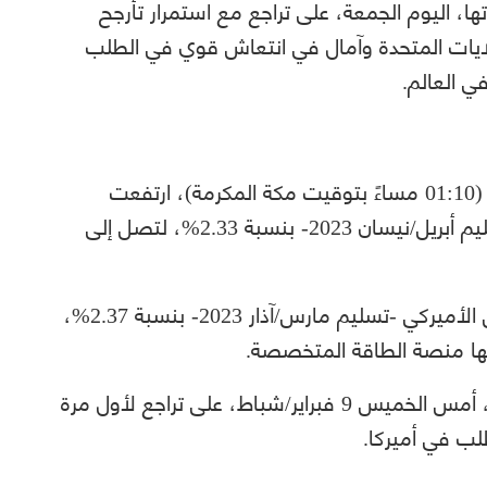
ا، اليوم الجمعة، على تراجع مع استمرار تأرجح
يات المتحدة وآمال في انتعاش قوي في الطلب
ي العالم.
بحلول الساعة 10:10 صباحًا بتوقيت غرينتش (01:10 مساءً بتوقيت مكة المكرمة)، ارتفعت
أسعار العقود الآجلة لخام برنت القياسي -تسليم أبريل/نيسان 2023- بنسبة 2.33%، لتصل إلى
وصعد سعر العقود الآجلة لخام غرب تكساس الأميركي -تسليم مارس/آذار 2023- بنسبة 2.37%،
وكانت أسعار النفط الخام قد أنهت تعاملاتها، أمس الخميس 9 فبراير/شباط، على تراجع لأول مرة