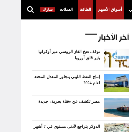
ي
أسواق الأسهم
الطاقة
العملات
شارك
آخر الأخبار
توقف ضخ الغاز الروسي عبر أوكرانيا
يثير قلق أوروبا
إنتاج النفط الليبي يتجاوز المعدل المحدد
لعام 2024
مصر تكشف عن «قناة بحرية» جديدة
الدولار يتراجع لأدنى مستوى في 7 أشهر