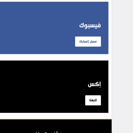
فيسبوك
سجل إعجابك
إكس
تابعنا