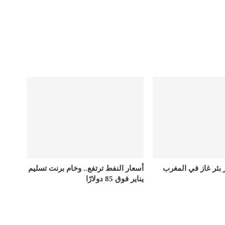
ر بئر غاز في المغرب
أسعار النفط ترتفع.. وخام برنت تسليم
يناير فوق 85 دولارًا