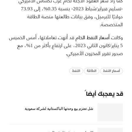
كما زاد سعر العقود الآجلة لخام غرب تكساس الأميركي
-تسليم فبراير/شباط 2023- بنسبة 0.35%، إلى 73.93
دولارًا للبرميل، وفق بيانات طالعتها منصة الطاقة
المتخصصة.
وكانت
أسعار النفط الخام
قد أنهت تعاملاتها، أمس الخميس
5 يناير/كانون الثاني 2023، على ارتفاع بأكثر من 1%، مع
صدور تقرير المخزون الأميركي.
أسعار النفط
الطاقة
النفط
قد يعجبك أيضاً
شل تعتزم بيع وحدتها الباكستانية لشركة سعودية