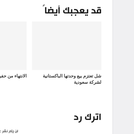
قد يعجبك أيضاً
شل تعتزم بيع وحدتها الباكستانية
الانتهاء من حف
لشركة سعودية
اترك رد
لن يتم نشر ع