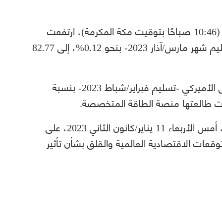
بحلول الساعة 07:46 صباحًا بتوقيت غرينتش (10:46 صباحًا بتوقيت مكة المكرمة)، ارتفعت
أسعار العقود الآجلة لخام برنت القياسي -تسليم شهر مارس/آذار 2023- بنحو 0.12%، إلى 82.77
كما زاد سعر العقود الآجلة لخام غرب تكساس الأميركي -تسليم فبراير/شباط 2023- بنسبة
وكانت أسعار النفط الخام قد أنهت تعاملاتها، أمس الأربعاء 11 يناير/كانون الثاني 2023، على
 تحسّن التوقعات الاقتصادية العالمية والقلق بشأن تأثير