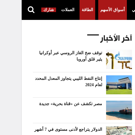
ي
أسواق الأسهم
الطاقة
العملات
شارك
آخر الأخبار
توقف ضخ الغاز الروسي عبر أوكرانيا
يثير قلق أوروبا
إنتاج النفط الليبي يتجاوز المعدل المحدد
لعام 2024
مصر تكشف عن «قناة بحرية» جديدة
الدولار يتراجع لأدنى مستوى في 7 أشهر