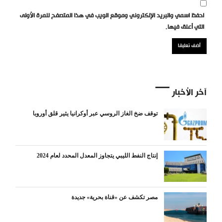
احفظ اسمي والبريد الإلكتروني وموقع الويب في هذا المتصفح للمرة الأولى
التي أعلق فيها.
آخر الأخبار
توقف ضخ الغاز الروسي عبر أوكرانيا يثير قلق أوروبا
إنتاج النفط الليبي يتجاوز المعدل المحدد لعام 2024
مصر تكشف عن «قناة بحرية» جديدة