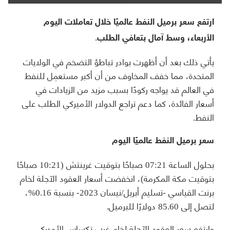
ارتفع سعر برميل النفط عالميًا خلال تعاملات اليوم
الأربعاء، وسط آمال بتعافي الطلب.
يأتي ذلك بعد أن أظهرت بوادر تباطؤ التضخم في الولايات
المتحدة، مما خفف المخاوف من أن أكبر مستعمِل للنفط
في العالم قد يواجه ركودًا بسبب مزيد من الزيادات في
أسعار الفائدة، كما دعم تراجع الدولار الأميركي الطلب على
النفط.
سعر برميل النفط عالميًا اليوم
بحلول الساعة 07:21 صباحًا بتوقيت غرينتش (10:21 صباحًا
بتوقيت مكة المكرمة)، انخفضت أسعار العقود الآجلة لخام
برنت القياسي -تسليم أبريل/نيسان 2023- بنسبة 0.16%،
لتصل إلى 85.60 دولارًا للبرميل.
وارتفع سعر العقود الآجلة لخام غرب تكساس الأميركي