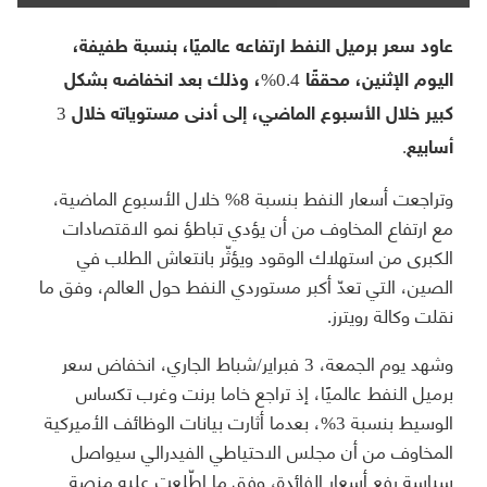
عاود سعر برميل النفط ارتفاعه عالميًا، بنسبة طفيفة،
اليوم الإثنين، محققًا 0.4%، وذلك بعد انخفاضه بشكل
كبير خلال الأسبوع الماضي، إلى أدنى مستوياته خلال 3
أسابيع.
وتراجعت أسعار النفط بنسبة 8% خلال الأسبوع الماضية،
مع ارتفاع المخاوف من أن يؤدي تباطؤ نمو الاقتصادات
الكبرى من استهلاك الوقود ويؤثّر بانتعاش الطلب في
الصين، التي تعدّ أكبر مستوردي النفط حول العالم، وفق ما
نقلت وكالة رويترز.
وشهد يوم الجمعة، 3 فبراير/شباط الجاري، انخفاض سعر
برميل النفط عالميًا، إذ تراجع خاما برنت وغرب تكساس
الوسيط بنسبة 3%، بعدما أثارت بيانات الوظائف الأميركية
المخاوف من أن مجلس الاحتياطي الفيدرالي سيواصل
سياسة رفع أسعار الفائدة، وفق ما اطّلعت عليه منصة