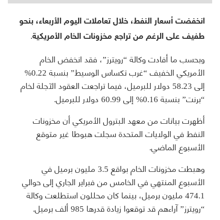
انخفضت أسعار النفط، خلال تعاملات اليوم الأربعاء، بنحو
طفيف على الرغم من تراجع مخزونات الخام الأمريكية.
وبحسب ما أفادت وكالة “رويترز”، فقد انخفض الخام
الأمريكي الخفيف “غرب تكساس الوسيط” بنسبة 0.22%
إلى 58.23 دولار للبرميل، فيما تراجعت العقود الآجلة لخام
“برنت” بنسبة 0.16% إلى 60.99 دولار للبرميل.
أظهرت بيانات من معهد البترول الأمريكي أن مخزونات
النفط في الولايات المتحدة سجلت هبوطا غير متوقع
الأسبوع الماضي.
وهبطت مخزونات الخام بواقع 3.5 مليون برميل في
الأسبوع المنتهي في الخامس من فبراير الجاري إلى حوالي
474.1 مليون برميل، بينما كان محللون استطلعت وكالة
“رويترز” آراءهم قد توقعوا زيادة قدرها 985 ألف برميل.