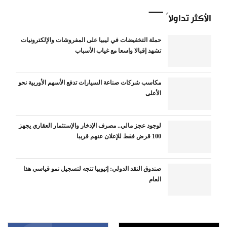
الأكثر تداولاً
حملة التخفيضات في ليبيا على المفروشات والإلكترونيات
تشهد إقبالا واسعا مع غياب الأسباب
مكاسب شركات صناعة السيارات تدفع الأسهم الأوربية نحو
الأعلى
لوجود عجز مالي.. مصرف الإدخار والإستثمار العقاري يجهز
100 قرض فقط للإعلان عنهم قريبا
صندوق النقد الدولي: إثيوبيا تتجه لتسجيل نمو قياسي هذا
العام