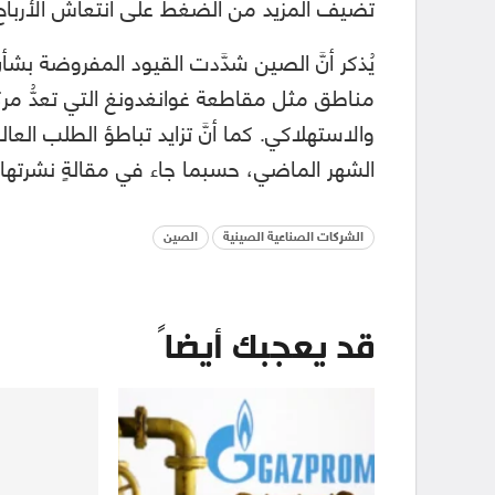
تضيف المزيد من الضغط على انتعاش الأرباح 
يُذكر أنَّ الصين شدَّدت القيود المفروضة ب
مناطق مثل مقاطعة غوانغدونغ التي تعدُّ مركزا
والاستهلاكي. كما أنَّ تزايد تباطؤ الطلب العا
الشهر الماضي، حسبما جاء في مقالةٍ نشرتها «
الشركات الصناعية الصينية
الصين
قد يعجبك أيضاً