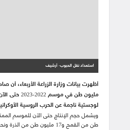
استعداد نقل الحبوب- أرشيف
مليون طن في 
لوجستية ناجمة عن الحرب الروسية الأوكرانية
طن من القمح و17 مليون طن من الذرة ونحو مليوني طن من الشعير.