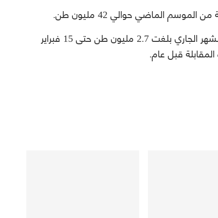
موسم الماضي حوالي 42 مليون طن.
وقالت الوزارة إن صادرات الحبوب منذ بداية الشهر الجاري بلغت 2.7 مليون طن حتى 15 فبراير