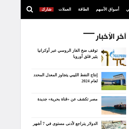
ي
أسواق الأسهم
الطاقة
العملات
شارك
آخر الأخبار
توقف ضخ الغاز الروسي عبر أوكرانيا
يثير قلق أوروبا
إنتاج النفط الليبي يتجاوز المعدل المحدد
لعام 2024
مصر تكشف عن «قناة بحرية» جديدة
الدولار يتراجع لأدنى مستوى في 7 أشهر