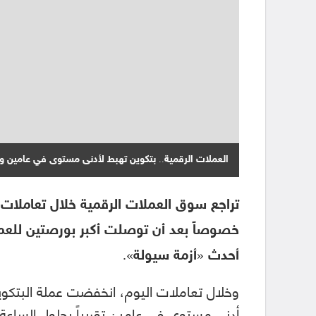
العملات الرقمية.. بتكوين تهبط لأدنى مستوى في عامين والإيثريوم تف
تراجع سوق العملات الرقمية خلال تعاملات
خصوصاً بعد أن توصلت أكبر بورصتين للعملا
أحدث «أزمة سيولة».