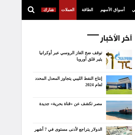
ي
أسواق الأسهم
الطاقة
العملات
شارك
آخر الأخبار
توقف ضخ الغاز الروسي عبر أوكرانيا
يثير قلق أوروبا
إنتاج النفط الليبي يتجاوز المعدل المحدد
لعام 2024
مصر تكشف عن «قناة بحرية» جديدة
الدولار يتراجع لأدنى مستوى في 7 أشهر