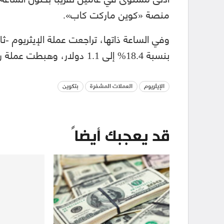
منصة «كوين ماركت كاب».
وفي الساعة ذاتها، تراجعت عملة الإيثريوم -ث
بنسبة 18.4% إلى 1.1 دولار، وهبطت عملة ريبل 18.4% إلى 33.4 سنت.
الإيثريوم
العملات المشفرة
بتكوين
قد يعجبك أيضاً