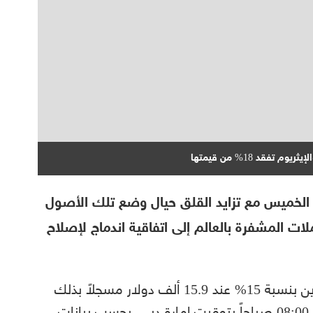
قد 18% من قيمتها
 الخميس مع تزايد القلق حيال وضع تلك الأصول
ت المشفرة بالعالم إلى اتفاقية اندماج لإصلاح
وخلال تعاملات اليوم، انخفضت عملة البتكوين بنسبة 15% عند 15.9 ألف دولار مسجلاً بذلك
أدنى مستوى في عامين تقريباً بحلول الساعة 08:00 صباحاً بتوقيت إمارة دبي، بحسب بيانات