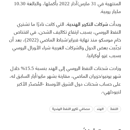
المنتهية في 31 مارس/آذار 2022 بأكملها، والبالغة 10.30
مليار روبية.
وبدأت
شركات التكرير الهندية
، التي كانت نادرًا ما تشتري
النفط الروسي، بسبب ارتفاع تكاليف الشحن، في اقتناص
خام موسكو منذ نهاية فبراير/شباط الماضي (2022)، بعد أن
تجنّبت بعض الدول والشركات الغربية شراء الأورال الروسي
بسبب غزو أوكرانيا.
وزادت شحنات النفط الروسي إلى الهند بنسبة 15.5% خلال
شهر يونيو/حزيران الماضي، مقارنة بشهر مايو/أيار السابق له،
على حساب شحنات دول الشرق الأوسط -المُصدّر الأكبر
لنيودلهي-.
النفط
الهند
مصافي تكرير النفط الهندية