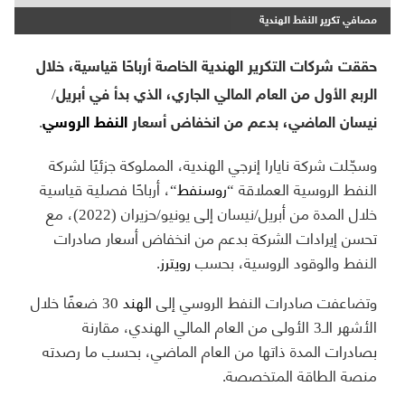
مصافي تكرير النفط الهندية
حققت شركات التكرير الهندية الخاصة أرباحًا قياسية، خلال
الربع الأول من العام المالي الجاري، الذي بدأ في أبريل/
نيسان الماضي، بدعم من انخفاض أسعار
النفط الروسي
.
وسجّلت شركة نايارا إنرجي الهندية، المملوكة جزئيًا لشركة
النفط الروسية العملاقة “
روسنفط
“، أرباحًا فصلية قياسية
خلال المدة من أبريل/نيسان إلى يونيو/حزيران (2022)، مع
تحسن إيرادات الشركة بدعم من انخفاض أسعار صادرات
النفط والوقود الروسية، بحسب
رويترز
.
وتضاعفت صادرات النفط الروسي إلى
الهند
30 ضعفًا خلال
الأشهر الـ3 الأولى من العام المالي الهندي، مقارنة
بصادرات المدة ذاتها من العام الماضي، بحسب ما رصدته
منصة الطاقة المتخصصة.