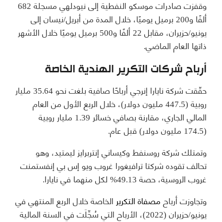
وقفزت صادرات موسكو النفطية إلى نيودلهي مسجلة 682
ألفًا و200 برميل يوميًا، خلال المدة من أبريل/نيسان إلى
يونيو/حزيران، مقابل 22 ألفًا و500 برميل يوميًا خلال الأشهر
ذاتها العام الماضي.
أرباح شركات التكرير الهندية الخاصة
حقّقت شركة نايارا إنرجي أرباحًا صافية بلغت نحو 35.64 مليار
روبية (447.5 مليون دولار)، خلال الربع الأول من العام
المالي الجاري، مقارنة بصافي خسائر 1.39 مليار روبية
(174.5 مليون دولار) قبل عام.
وتمتلك شركة روسنفط وكيساني إنتربرايز ليمتيد، وهو
تحالف تقوده شركتا ترافيغورا غروب ويو إس بي إنفستمنت
غروب الروسية، حصة 49.13% لكل منهما في نايارا.
وتجاوزت أرباح
مصفاة التكرير
الخاصة خلال الربع المنتهي في
يونيو/حزيران (2022)، الأرباح التي سُجِّلَت في السنة المالية