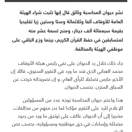
نشر ديوان المحاسبة وثائق قال إنها تثبت شراء الهيئة
العامة للأوقاف ألفا وثلاثمائة وستا وستين زيا تقليديا
بقيمة سبعمائة ألف دينار، ومنح تسعة عشر منه
لمتسابقين في حفظ القرآن الكريم، بينما وزع الباقي على
موظفي الهيئة بالمخالفة.
جاء ذلك خلال رد الديوان على نفي رئيس هيئة الأوقاف
محمد العباني الذي فند ما ورد في التقرير السنوي، قائلا إن
الأخير مارس تضليلا للرأي العام، و إن تصريحاته خرجت عن
السياق المتزن، بحسب الديوان.
هذا واعتبر ديوان المحاسبة توجه عدد من المسؤولين
للإعلام للرد على التقرير مؤكدا لما بدر منهم من مخالفات،
مشيرا إلى أن الديوان عاكف على توثيق ما ورد من ردود
مضللة وإساءات في حق موظفيه ومسؤوليه، بحسب نص
البيان.