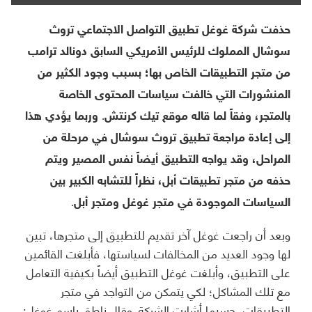
حذفت شركة غوغل تطبيق التواصل الاجتماعي تروث
سوشال المملوك للرئيس الأمريكي السابق دونالد ترامب
من متجر التطبيقات الخاص بها؛ بسبب وجود الكثير من
المنشورات التي خالفت سياسات المحتوى الخاصة
بالمتجر، وفقاً لما قاله موقع تيك كرنتش. وربما يؤدي هذا
إلى إعادة مراجعة تطبيق تروث سوشال في مرحلة من
المراحل، وقد يواجه التطبيق أيضاً نفس المصير ويتم
حذفه من متجر تطبيقات أبل، نظراً للتشابه الكبير بين
السياسات الموجودة في متجر غوغل ومتجر أبل.
وبعد أن راجعت غوغل آخر تقديم للتطبيق إلى متجرها، تبين
لها وجود العديد من المخالفات لسياستها، فأبلغت القائمين
على التطبيق، وأبلغت غوغل التطبيق أيضاً بكيفية التعامل
مع تلك المشاكل؛ لكي يتمكن من التواجد في متجر
التطبيقات، حسبما أشارت الشركة. وقال ناطق باسم غوغل: