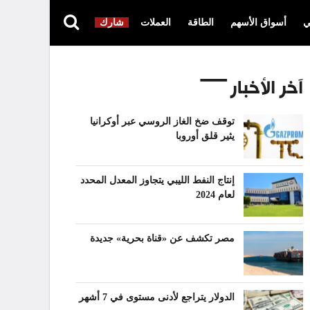
ي
أسواق الأسهم
الطاقة
العملات
شارك
آخر الأخبار
توقف ضخ الغاز الروسي عبر أوكرانيا
يثير قلق أوروبا
إنتاج النفط الليبي يتجاوز المعدل المحدد
لعام 2024
مصر تكشف عن «قناة بحرية» جديدة
الدولار يتراجع لأدنى مستوى في 7 أشهر