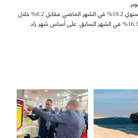
وفي عموم الجمهورية، بلغ معدل التضخم السنوي 19.2% في الشهر الماضي مقابل 6.2% خلال
نفس الشهر من العام الماضي، وارتفاعا من 16.3% في الشهر السابق. على أساس شهر زاد