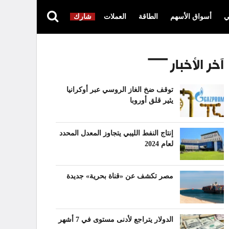
ي
أسواق الأسهم
الطاقة
العملات
شارك
آخر الأخبار
توقف ضخ الغاز الروسي عبر أوكرانيا
يثير قلق أوروبا
إنتاج النفط الليبي يتجاوز المعدل المحدد
لعام 2024
مصر تكشف عن «قناة بحرية» جديدة
الدولار يتراجع لأدنى مستوى في 7 أشهر