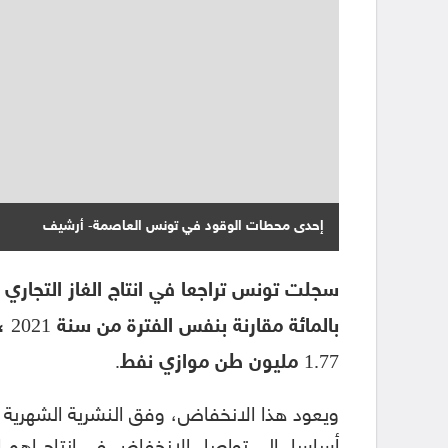
إحدى محطات الوقود في تونس العاصمة- أرشيف
1.77 مليون طن موازي نفط.