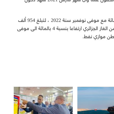
وارتفعت كميات الاتاوة الجملية بنسبة 7 بالمائة مع موفى نوفمبر سنة 2022 ، لتبلغ 954 ألف
طن مكافئ نفط في حين ارتفعت الشراءات من الغاز الجزائري ارتفاعا بنسبة 4 بالمائة الى موفى