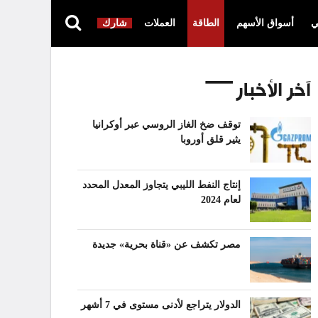
ي
أسواق الأسهم
الطاقة
العملات
شارك
آخر الأخبار
توقف ضخ الغاز الروسي عبر أوكرانيا
يثير قلق أوروبا
إنتاج النفط الليبي يتجاوز المعدل المحدد
لعام 2024
مصر تكشف عن «قناة بحرية» جديدة
الدولار يتراجع لأدنى مستوى في 7 أشهر