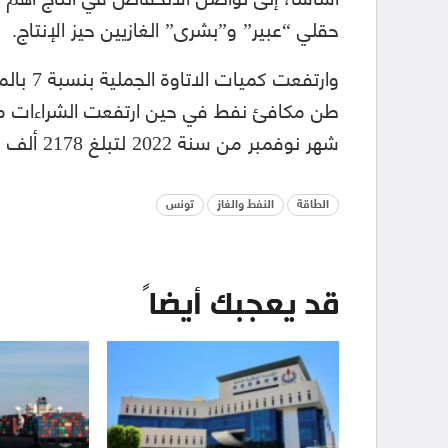
حقلي “عبير” و”بشرى” الغازيين حيز الإنتاج.
شهر نوفمبر من سنة 2022 لتبلغ 2178 ألف طن موازي نفط.
الطاقة
النفط والغاز
تونس
قد يعجبك أيضاً