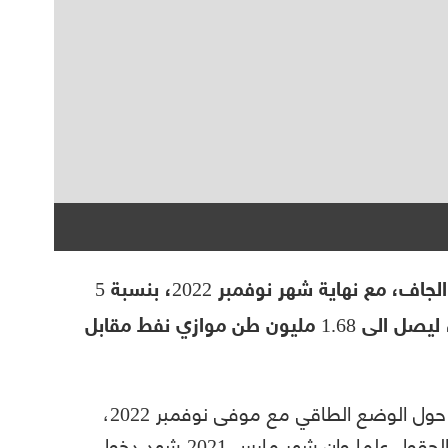
سجلت تونس تراجعا في انتاج الغاز التجاري الجاف، مع نهاية شهر نوفمبر 2022، بنسبة 5
بالمائة مقارنة بنفس الفترة من سنة 2021 ، ليصل الى 1.68 مليون طن موازي نفط مقابل
ويعود هذا الانخفاض، وفق النشرية الشهرية حول الوضع الطاقي مع موفى نوفمبر 2022،
أساسا، إلى تواصل الانخفاض في انتاج اهم الحقول علما وان شهر مارس 2021 شهد دخول