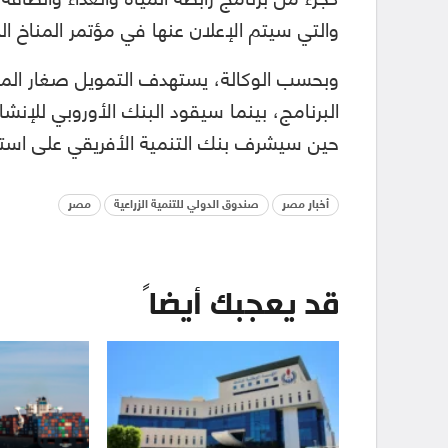
والتي سيتم الإعلان عنها في مؤتمر المناخ الدولي (COP27) الشهر
وبحسب الوكالة، يستهدف التمويل صغار المز
البرنامج، بينما سيقود البنك الأوروبي للإنشا
حين سيشرف بنك التنمية الأفريقي على استثم
أخبار مصر
صندوق الدولي للتنمية الزراعية
مصر
قد يعجبك أيضاً