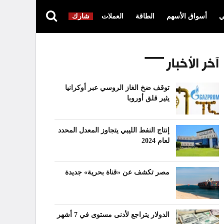
ي
أسواق الأسهم
الطاقة
العملات
شارك
آخر الأخبار
توقف ضخ الغاز الروسي عبر أوكرانيا
يثير قلق أوروبا
إنتاج النفط الليبي يتجاوز المعدل المحدد
لعام 2024
مصر تكشف عن «قناة بحرية» جديدة
الدولار يتراجع لأدنى مستوى في 7 أشهر