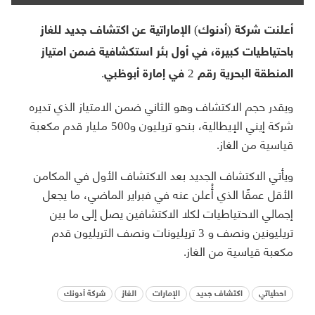
أعلنت شركة (أدنوك) الإماراتية عن اكتشاف جديد للغاز
باحتياطيات كبيرة، في أول بئر استكشافية ضمن امتياز
المنطقة البحرية رقم 2 في إمارة أبوظبي.
ويقدر حجم الاكتشاف وهو الثاني ضمن الامتياز الذي تديره
شركة إيني الإيطالية، بنحو تريليون و500 مليار قدم مكعبة
قياسية من الغاز.
ويأتي الاكتشاف الجديد بعد الاكتشاف الأول في المكامن
الأقل عمقًا الذي أُعلن عنه في فبراير الماضي، ما يجعل
إجمالي الاحتياطيات لكلا الاكتشافين يصل إلى ما بين
تريليونين ونصف و 3 تريليونات ونصف التريليون قدم
مكعبة قياسية من الغاز.
احطياتي
اكتشاف جديد
الإمارات
الغاز
شركة أدونك