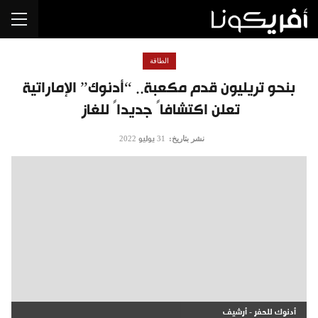
الطاقة
بنحو تريليون قدم مكعبة.. “أدنوك” الإماراتية
تعلن اكتشافاً جديداً للغاز
نشر بتاريخ:
31 يوليو 2022
أدنوك للحفر - أرشيف